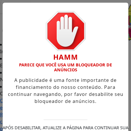
Entrar
Início
HAMM
PARECE QUE VOCÊ USA UM BLOQUEADOR DE
Edições
ANÚNCIOS
Notícias
A publicidade é uma fonte importante de
financiamento do nosso conteúdo. Para
Contato
continuar navegando, por favor desabilite seu
Carol Monteiro: trajetória política ganha destaque
bloqueador de anúncios.
em Porto Grande com atuação voltada ao município
Receita Federal anuncia mudanças no programa de
compras no exterior para evitar entrada de
APÓS DESABILITAR, ATUALIZE A PÁGINA PARA CONTINUAR SUA
produtos irregulares
Seletiva do Musa e Mister