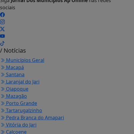
Siga
Jornal Dos Municípios Ap Online
nas redes
sociais
/ Notícias
Municípios Geral
Macapá
Santana
Laranjal do Jari
Oiapoque
Mazagão
Porto Grande
Tartarugalzinho
Pedra Branca do Amapari
Vitória do Jari
Calçoene