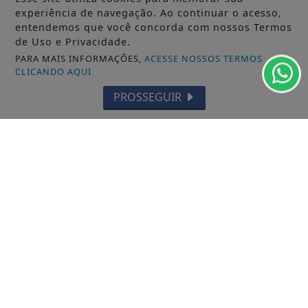
experiência de navegação. Ao continuar o acesso,
entendemos que você concorda com nossos Termos
de Uso e Privacidade.
PARA MAIS INFORMAÇÕES,
ACESSE NOSSOS TERMOS
CLICANDO AQUI
/ NOTÍCIAS
PROSSEGUIR
MUNICÍPIOS GERAL
MACAPÁ
SANTANA
LARANJAL DO JARI
OIAPOQUE
MAZAGÃO
PORTO GRANDE
TARTARUGALZINHO