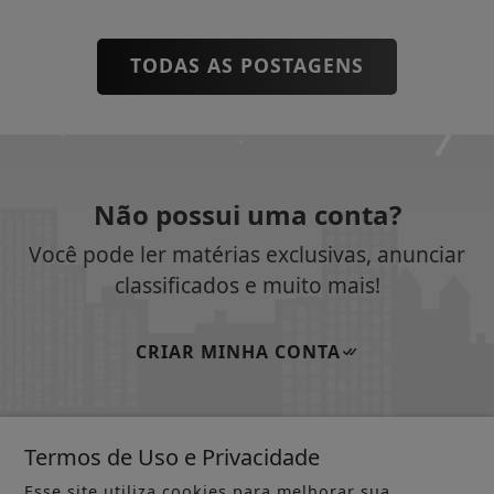
TODAS AS POSTAGENS
Não possui uma conta?
Você pode ler matérias exclusivas, anunciar
classificados e muito mais!
CRIAR MINHA CONTA
Termos de Uso e Privacidade
SIGA
JORNAL DOS MUNICÍPIOS AP ONLINE
NAS
Esse site utiliza cookies para melhorar sua
REDES SOCIAIS