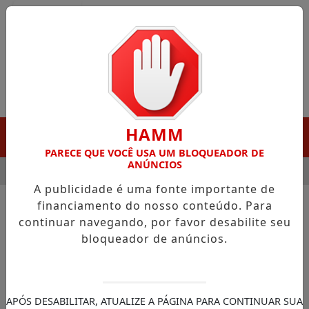
Entrar
HAMM
MENU
PARECE QUE VOCÊ USA UM BLOQUEADOR DE
ANÚNCIOS
 DESTAQUE EM PORTO GRANDE COM ATUAÇÃO VOLTADA AO MU
A publicidade é uma fonte importante de
financiamento do nosso conteúdo. Para
continuar navegando, por favor desabilite seu
NOTÍCIAS/POLÍTICA
bloqueador de anúncios.
Saiba como vai funcionar
programa federal contra o
crime organizado
APÓS DESABILITAR, ATUALIZE A PÁGINA PARA CONTINUAR SUA