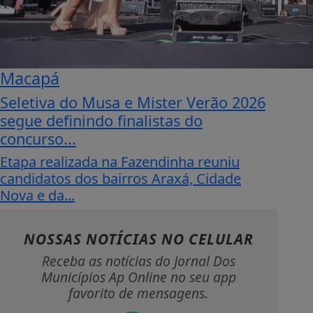
Macapá
Seletiva do Musa e Mister Verão 2026
segue definindo finalistas do
concurso...
Etapa realizada na Fazendinha reuniu
candidatos dos bairros Araxá, Cidade
Nova e da...
NOSSAS NOTÍCIAS
NO CELULAR
Receba as notícias do Jornal Dos
Municípios Ap Online no seu app
favorito de mensagens.