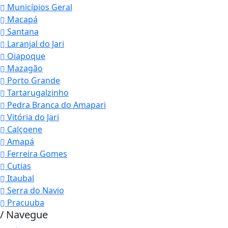
Municípios Geral
Macapá
Santana
Laranjal do Jari
Oiapoque
Mazagão
Porto Grande
Tartarugalzinho
Pedra Branca do Amapari
Vitória do Jari
Calçoene
Amapá
Ferreira Gomes
Cutias
Itaubal
Serra do Navio
Pracuuba
/ Navegue