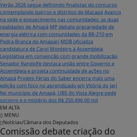
Verão 2026 segue definindo finalistas do concurso
contemplando bairros e distritos de Macapá
Avanço
na sede e esquecimento nas comunidades: as duas
realidades de Amapá
MP debate precariedade de
energia elétrica com comunidades da BR-210 em
Pedra Branca do Amapari
MDB oficializa
candidatura de Carol Monteiro à Assembleia
Legislativa em convenção com grande mobilização
Senador Randolfe destaca união entre Governo e
Assembleia e projeta continuidade de ações no
Amapá
Projeto Férias do Saber encerra mais uma
edição com foco no aprendizado em Vitória do Jari
No município de Amapá, UBS do Vista Alegre pede
socorro e o mistério dos R$ 250.496,00 mil
EM ALTA
MENU
Notícias/Câmara dos Deputados
Comissão debate criação do