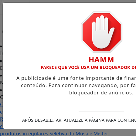
Entrar
Início
HAMM
PARECE QUE VOCÊ USA UM BLOQUEADOR D
Edições
A publicidade é uma fonte importante de fin
Notícias
conteúdo. Para continuar navegando, por fa
bloqueador de anúncios.
Contato
Carol Monteiro: trajetória política ganha destaque
em Porto Grande com atuação voltada ao município
Receita Federal anuncia mudanças no programa de
APÓS DESABILITAR, ATUALIZE A PÁGINA PARA CONTI
compras no exterior para evitar entrada de
produtos irregulares
Seletiva do Musa e Mister