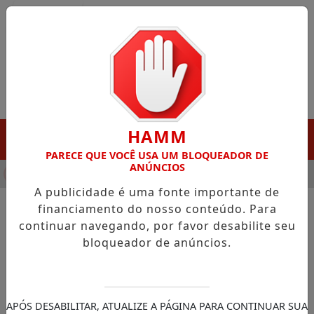
Entrar
HAMM
MENU
PARECE QUE VOCÊ USA UM BLOQUEADOR DE
ANÚNCIOS
NHA DESTAQUE EM PORTO GRANDE COM ATUAÇÃO VOLTADA AO
A publicidade é uma fonte importante de
financiamento do nosso conteúdo. Para
continuar navegando, por favor desabilite seu
NOTÍCIAS/CÂMARA DOS DEPUTADOS
bloqueador de anúncios.
Comissão aprova projeto que
obriga órgãos públicos a
divulgar canais de denúncia e
APÓS DESABILITAR, ATUALIZE A PÁGINA PARA CONTINUAR SUA