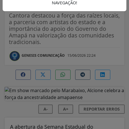
amapaense
NAVEGAÇÃO!
Cantora destacou a força das raízes locais,
a parceria com artistas do estado e a
importância do apoio do Governo do
Amapá na valorização das comunidades
tradicionais.
GENESIS COMUNICAÇÃO
15/06/2026 22:24
A-
A+
REPORTAR ERROS
A abertura da Semana Estadual do