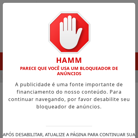
Entrar
HAMM
MENU
PARECE QUE VOCÊ USA UM BLOQUEADOR DE
ANÚNCIOS
HA DESTAQUE EM PORTO GRANDE COM ATUAÇÃO VOLTADA AO 
A publicidade é uma fonte importante de
financiamento do nosso conteúdo. Para
continuar navegando, por favor desabilite seu
NOTÍCIAS/NOTÍCIAS LOCAL
bloqueador de anúncios.
Em show marcado pelo
Marabaixo, Alcione celebra a
força da ancestralidade
APÓS DESABILITAR, ATUALIZE A PÁGINA PARA CONTINUAR SUA