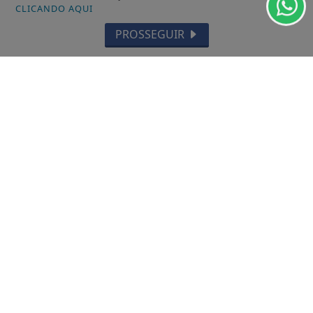
CLICANDO AQUI
TARTARUGALZINHO
PROSSEGUIR
PEDRA BRANCA DO AMAPARI
VITÓRIA DO JARI
CALÇOENE
AMAPÁ
FERREIRA GOMES
CUTIAS
ITAUBAL
SERRA DO NAVIO
PRACUUBA