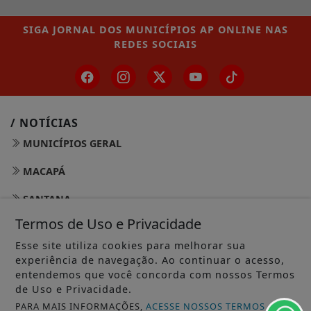
SIGA
JORNAL DOS MUNICÍPIOS AP ONLINE
NAS
REDES SOCIAIS
/ NOTÍCIAS
MUNICÍPIOS GERAL
MACAPÁ
SANTANA
Termos de Uso e Privacidade
LARANJAL DO JARI
Esse site utiliza cookies para melhorar sua
OIAPOQUE
experiência de navegação. Ao continuar o acesso,
entendemos que você concorda com nossos Termos
MAZAGÃO
de Uso e Privacidade.
PARA MAIS INFORMAÇÕES,
ACESSE NOSSOS TERMOS
PORTO GRANDE