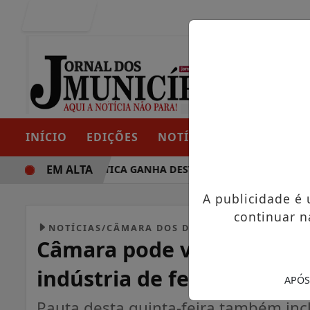
Entrar
INÍCIO
EDIÇÕES
NOTÍCIAS
CONTATO
EM ALTA
TRAJETÓRIA POLÍTICA GANHA DESTAQUE EM PORTO GRANDE 
A publicidade é
continuar n
NOTÍCIAS/CÂMARA DOS DEPUTADOS
Câmara pode votar progr
indústria de fertilizantes
APÓS
Pauta desta quinta-feira também incl