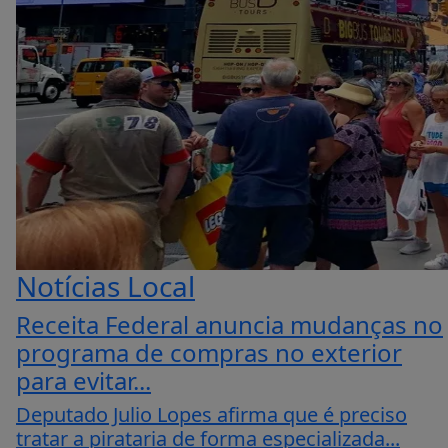
Notícias Local
Receita Federal anuncia mudanças no
programa de compras no exterior
para evitar...
Deputado Julio Lopes afirma que é preciso
tratar a pirataria de forma especializada...