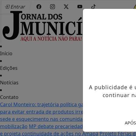
Entrar
Início
Edições
Notícias
A publicidade é
continuar n
Contato
Carol Monteiro: trajetória política ganha destaque em Po
para evitar entrada de produtos irregulares
Seletiva do Mu
sede e esquecimento nas comunidades: as duas realidade
APÓS
mobilização
MP debate precariedade de energia elétrica
e projeta continuidade de ações no Amapá
Projeto Férias 