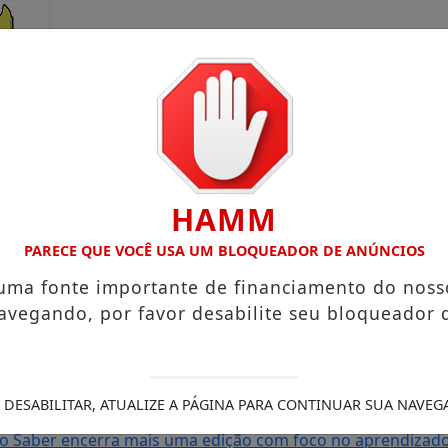
HAMM
PARECE QUE VOCÊ USA UM BLOQUEADOR DE ANÚNCIOS
 uma fonte importante de financiamento do noss
avegando, por favor desabilite seu bloqueador 
rto Grande com atuação voltada ao município
Receita Feder
sa e Mister Verão 2026 segue definindo finalistas do conc
s de Amapá
MDB oficializa candidatura de Carol Monteiro 
 DESABILITAR, ATUALIZE A PÁGINA PARA CONTINUAR SUA NAVEG
 com comunidades da BR-210 em Pedra Branca do Amapari
S
do Saber encerra mais uma edição com foco no aprendizado 