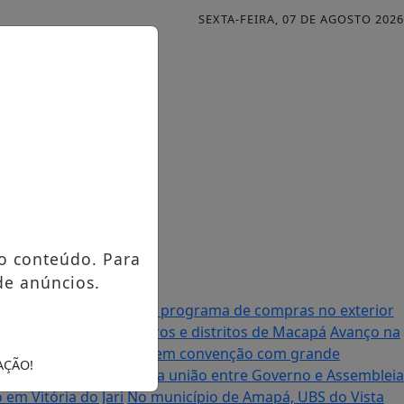
SEXTA-FEIRA, 07 DE AGOSTO 2026
o conteúdo. Para
de anúncios.
al anuncia mudanças no programa de compras no exterior
urso contemplando bairros e distritos de Macapá
Avanço na
à Assembleia Legislativa em convenção com grande
AÇÃO!
enador Randolfe destaca união entre Governo e Assembleia
em Vitória do Jari
No município de Amapá, UBS do Vista