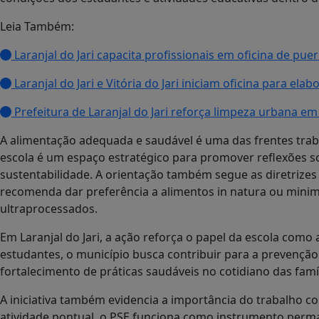
Leia Também:
Laranjal do Jari capacita profissionais em oficina de puer
Laranjal do Jari e Vitória do Jari iniciam oficina para el
Prefeitura de Laranjal do Jari reforça limpeza urbana e
A alimentação adequada e saudável é uma das frentes trab
escola é um espaço estratégico para promover reflexões so
sustentabilidade. A orientação também segue as diretrizes 
recomenda dar preferência a alimentos in natura ou mini
ultraprocessados.
Em Laranjal do Jari, a ação reforça o papel da escola como
estudantes, o município busca contribuir para a prevenção 
fortalecimento de práticas saudáveis no cotidiano das famíl
A iniciativa também evidencia a importância do trabalho 
atividade pontual, o PSE funciona como instrumento perm