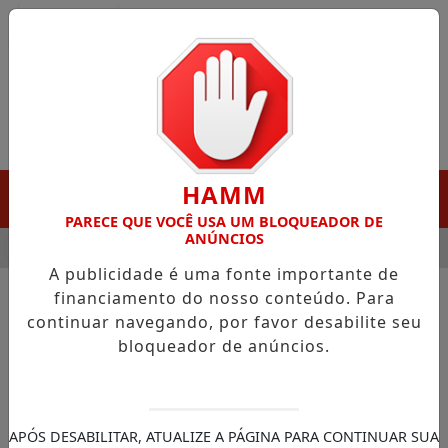
Entrar
HAMM
MENU
PARECE QUE VOCÊ USA UM BLOQUEADOR DE
ANÚNCIOS
A DESTAQUE EM PORTO GRANDE COM ATUAÇÃO VOLTADA AO M
A publicidade é uma fonte importante de
financiamento do nosso conteúdo. Para
continuar navegando, por favor desabilite seu
NOTÍCIAS/CÂMARA DOS DEPUTADOS
bloqueador de anúncios.
Deputados aprovam projeto
que torna crime aumento
abusivo de preços de
APÓS DESABILITAR, ATUALIZE A PÁGINA PARA CONTINUAR SUA