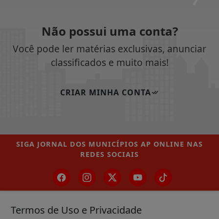
Não possui uma conta?
Você pode ler matérias exclusivas, anunciar
classificados e muito mais!
CRIAR MINHA CONTA
SIGA
JORNAL DOS MUNICÍPIOS AP ONLINE
NAS
REDES SOCIAIS
Termos de Uso e Privacidade
/ NOTÍCIAS