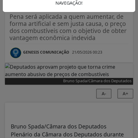
combustíveis
NAVEGAÇÃO!
Pena será aplicada a quem aumentar, de
forma artificial e sem justa causa, o preço
dos combustíveis com o objetivo de obter
vantagem econômica indevida
GENESIS COMUNICAÇÃO
21/05/2026 00:23
Bruno Spada/Câmara dos Deputados
A-
A+
Bruno Spada/Câmara dos Deputados
Plenário da Câmara dos Deputados durante