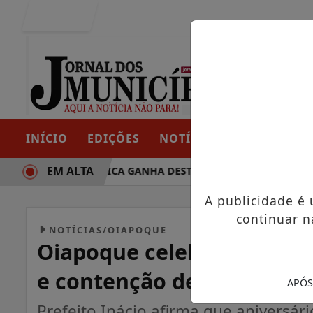
Entrar
INÍCIO
EDIÇÕES
NOTÍCIAS
CONTATO
EM ALTA
RAJETÓRIA POLÍTICA GANHA DESTAQUE EM PORTO GRANDE C
A publicidade é
continuar n
NOTÍCIAS/OIAPOQUE
Oiapoque celebra 81 anos
e contenção de gastos
APÓS
Prefeito Inácio afirma que aniversár