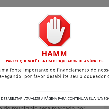
HAMM
OM ATUAÇÃO VOLTADA AO MUNICÍPIO
RECEITA FEDERAL AN
PARECE QUE VOCÊ USA UM BLOQUEADOR DE ANÚNCIOS
 uma fonte importante de financiamento do noss
avegando, por favor desabilite seu bloqueador 
 com serviços à população
 DESABILITAR, ATUALIZE A PÁGINA PARA CONTINUAR SUA NAVEG
io do município será marcado por