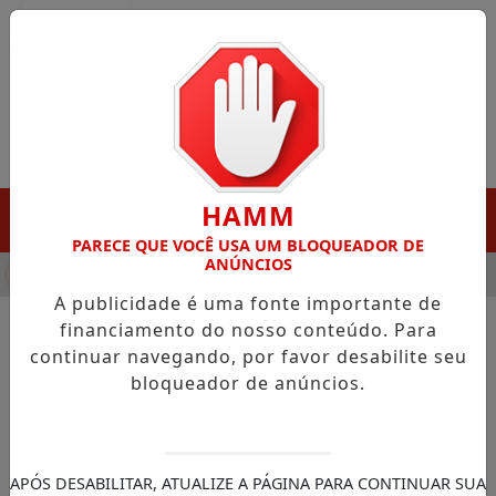
Entrar
HAMM
MENU
PARECE QUE VOCÊ USA UM BLOQUEADOR DE
ANÚNCIOS
HA DESTAQUE EM PORTO GRANDE COM ATUAÇÃO VOLTADA AO 
A publicidade é uma fonte importante de
financiamento do nosso conteúdo. Para
continuar navegando, por favor desabilite seu
NOTÍCIAS/CÂMARA DOS DEPUTADOS
bloqueador de anúncios.
Câmara pode votar na
próxima semana projetos
ligados à saúde
APÓS DESABILITAR, ATUALIZE A PÁGINA PARA CONTINUAR SUA