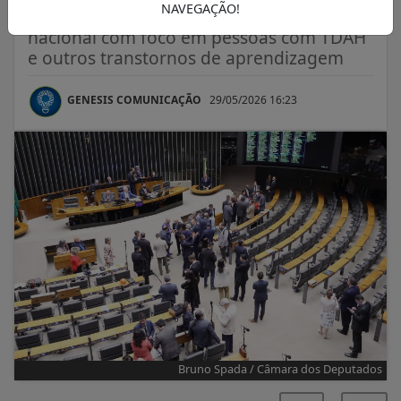
NAVEGAÇÃO!
Entre as propostas está a que cria política
nacional com foco em pessoas com TDAH
e outros transtornos de aprendizagem
GENESIS COMUNICAÇÃO
29/05/2026 16:23
Bruno Spada / Câmara dos Deputados