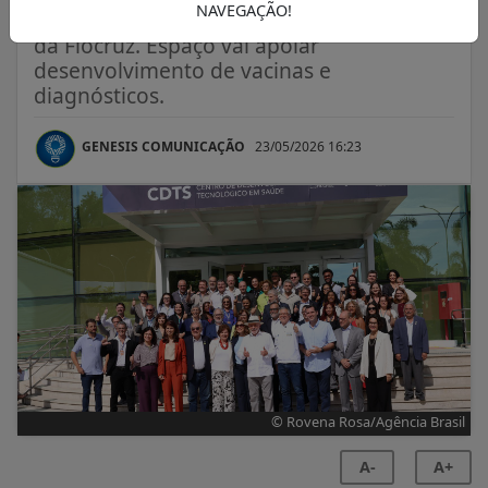
NAVEGAÇÃO!
Presidente inaugurou centro tecnológico
da Fiocruz. Espaço vai apoiar
desenvolvimento de vacinas e
diagnósticos.
GENESIS COMUNICAÇÃO
23/05/2026 16:23
© Rovena Rosa/Agência Brasil
A-
A+