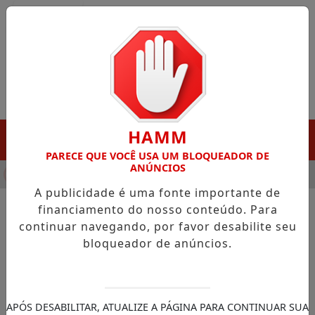
Entrar
HAMM
MENU
PARECE QUE VOCÊ USA UM BLOQUEADOR DE
ANÚNCIOS
NHA DESTAQUE EM PORTO GRANDE COM ATUAÇÃO VOLTADA AO
A publicidade é uma fonte importante de
financiamento do nosso conteúdo. Para
continuar navegando, por favor desabilite seu
NOTÍCIAS/POLÍTICA
bloqueador de anúncios.
Brasil não é menor nem
menos competitivo do que
ninguém, diz Lula
APÓS DESABILITAR, ATUALIZE A PÁGINA PARA CONTINUAR SUA