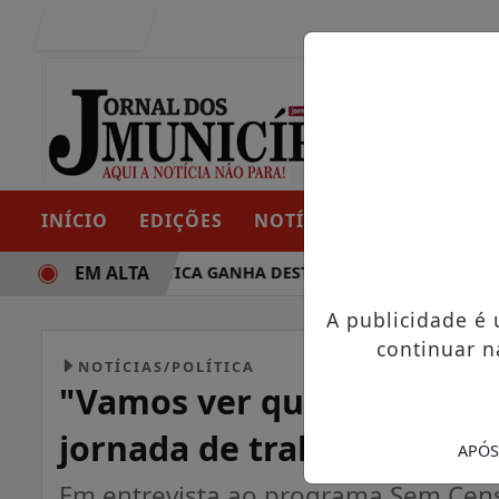
Entrar
INÍCIO
EDIÇÕES
NOTÍCIAS
CONTATO
EM ALTA
TRAJETÓRIA POLÍTICA GANHA DESTAQUE EM PORTO GRANDE 
A publicidade é
continuar n
NOTÍCIAS/POLÍTICA
"Vamos ver quem é quem",
jornada de trabalho
APÓS
Em entrevista ao programa Sem Censur