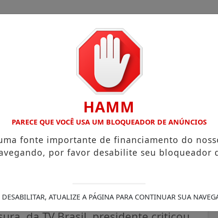
HAMM
COM ATUAÇÃO VOLTADA AO MUNICÍPIO
RECEITA FEDERAL 
PARECE QUE VOCÊ USA UM BLOQUEADOR DE ANÚNCIOS
 uma fonte importante de financiamento do noss
avegando, por favor desabilite seu bloqueador 
 diz Lula sobre redução da
 DESABILITAR, ATUALIZE A PÁGINA PARA CONTINUAR SUA NAVEG
a, da TV Brasil, presidente criticou