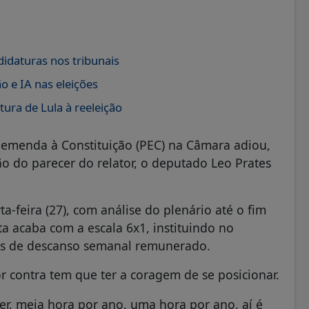
didaturas nos tribunais
 e IA nas eleições
ura de Lula à reeleição
e emenda à Constituição (PEC) na Câmara adiou,
ão do parecer do relator, o deputado Leo Prates
a-feira (27), com análise do plenário até o fim
a acaba com a escala 6x1, instituindo no
as de descanso semanal remunerado.
or contra tem que ter a coragem de se posicionar.
zer, meia hora por ano, uma hora por ano, aí é