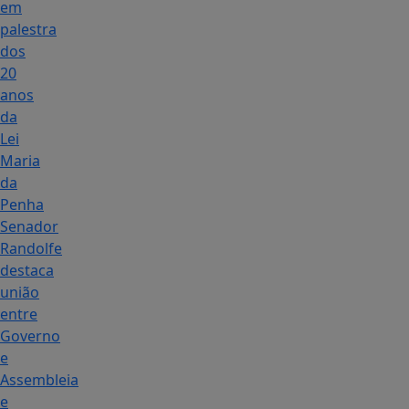
em
palestra
dos
20
anos
da
Lei
Maria
da
Penha
Senador
Randolfe
destaca
união
entre
Governo
e
Assembleia
e