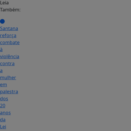
Leia
Também:
Santana
reforça
combate
à
violência
contra
a
mulher
em
palestra
dos
20
anos
da
Lei