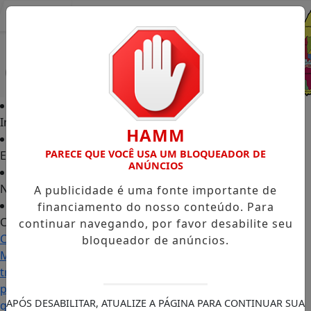
Entrar
Início
HAMM
PARECE QUE VOCÊ USA UM BLOQUEADOR DE
Edições
ANÚNCIOS
Notícias
A publicidade é uma fonte importante de
financiamento do nosso conteúdo. Para
Contato
continuar navegando, por favor desabilite seu
Carol
bloqueador de anúncios.
Monteiro:
trajetória
política
APÓS DESABILITAR, ATUALIZE A PÁGINA PARA CONTINUAR SUA
ganha