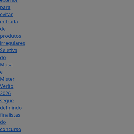
exterior
para
evitar
entrada
de
produtos
irregulares
Seletiva
do
Musa
e
Mister
Verão
2026
segue
definindo
finalistas
do
concurso