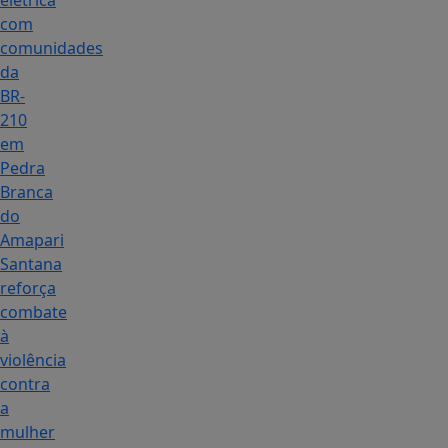
elétrica
com
comunidades
da
BR-
210
em
Pedra
Branca
do
Amapari
Santana
reforça
combate
à
violência
contra
a
mulher