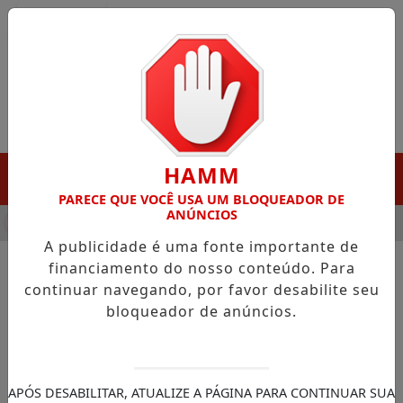
Entrar
HAMM
MENU
PARECE QUE VOCÊ USA UM BLOQUEADOR DE
ANÚNCIOS
HA DESTAQUE EM PORTO GRANDE COM ATUAÇÃO VOLTADA AO 
A publicidade é uma fonte importante de
financiamento do nosso conteúdo. Para
continuar navegando, por favor desabilite seu
NOTÍCIAS/SENADOR DAVI ALCOLUMBRE
bloqueador de anúncios.
Retomada da Amapá Minerals
marca novo ciclo de empregos
e desenvolvimento no
APÓS DESABILITAR, ATUALIZE A PÁGINA PARA CONTINUAR SUA