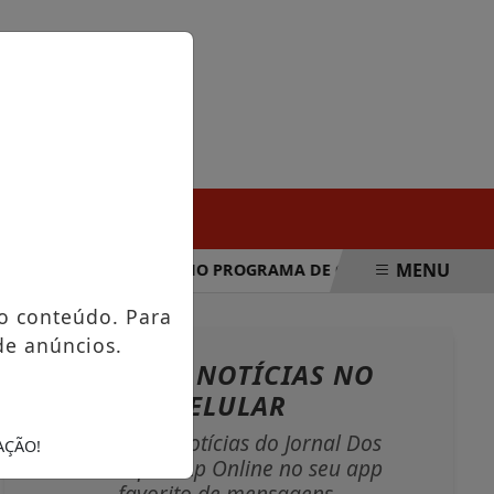
SEXTA-FEIRA, 07 DE AGOSTO 2026
MENU
NUNCIA MUDANÇAS NO PROGRAMA DE COMPRAS NO EXTERIOR 
o conteúdo. Para
de anúncios.
NOSSAS NOTÍCIAS
NO
CELULAR
Receba as notícias do Jornal Dos
AÇÃO!
Municípios Ap Online no seu app
favorito de mensagens.