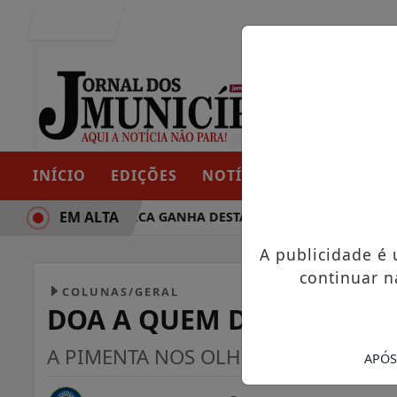
Entrar
INÍCIO
EDIÇÕES
NOTÍCIAS
CONTATO
EM ALTA
RAJETÓRIA POLÍTICA GANHA DESTAQUE EM PORTO GRANDE C
A publicidade é
continuar n
COLUNAS/GERAL
DOA A QUEM DOER
A PIMENTA NOS OLHOS DE QUEM ME
APÓS