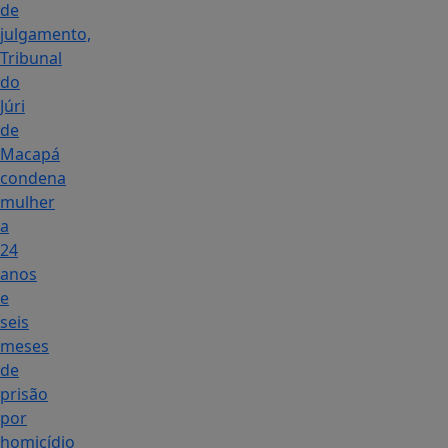
de
julgamento,
Tribunal
do
Júri
de
Macapá
condena
mulher
a
24
anos
e
seis
meses
de
prisão
por
homicídio