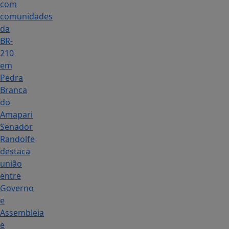
com
comunidades
da
BR-
210
em
Pedra
Branca
do
Amapari
Senador
Randolfe
destaca
união
entre
Governo
e
Assembleia
e