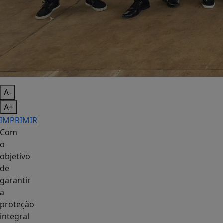
A-
A+
IMPRIMIR
Com
o
objetivo
de
garantir
a
proteção
integral