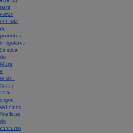
exterior
para
evitar
entrada
de
produtos
irregulares
Seletiva
do
Musa
e
Mister
Verão
2026
segue
definindo
finalistas
do
concurso