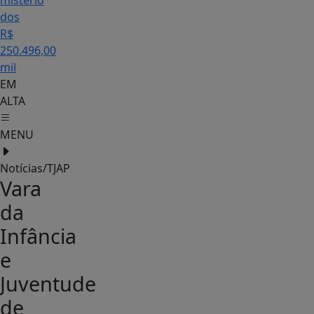
mistério
dos
R$
250.496,00
mil
EM
ALTA
MENU
Notícias/TJAP
Vara
da
Infância
e
Juventude
de