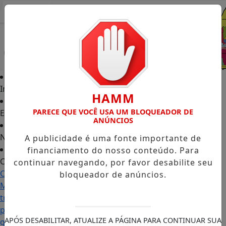
Entrar
Início
HAMM
PARECE QUE VOCÊ USA UM BLOQUEADOR DE
Edições
ANÚNCIOS
Notícias
A publicidade é uma fonte importante de
financiamento do nosso conteúdo. Para
Contato
continuar navegando, por favor desabilite seu
Carol
bloqueador de anúncios.
Monteiro:
trajetória
política
APÓS DESABILITAR, ATUALIZE A PÁGINA PARA CONTINUAR SUA
ganha