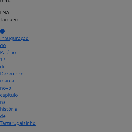
tema.
Leia
Também:
Inauguração
do
Palácio
17
de
Dezembro
marca
novo
capítulo
na
história
de
Tartarugalzinho