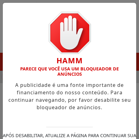
Entrar
HAMM
MENU
PARECE QUE VOCÊ USA UM BLOQUEADOR DE
ANÚNCIOS
HA DESTAQUE EM PORTO GRANDE COM ATUAÇÃO VOLTADA AO 
A publicidade é uma fonte importante de
financiamento do nosso conteúdo. Para
continuar navegando, por favor desabilite seu
NOTÍCIAS/TJAP
bloqueador de anúncios.
Inauguração do Palácio 17 de
Dezembro marca novo
capítulo na história de
APÓS DESABILITAR, ATUALIZE A PÁGINA PARA CONTINUAR SUA