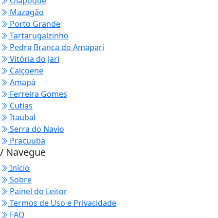
Oiapoque
Mazagão
Porto Grande
Tartarugalzinho
Pedra Branca do Amapari
Vitória do Jari
Calçoene
Amapá
Ferreira Gomes
Cutias
Itaubal
Serra do Navio
Pracuuba
/ Navegue
Início
Sobre
Painel do Leitor
Termos de Uso e Privacidade
FAQ