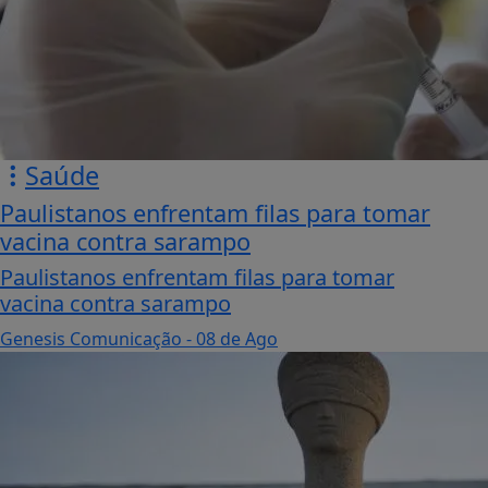
Saúde
Paulistanos enfrentam filas para tomar
vacina contra sarampo
Paulistanos enfrentam filas para tomar
vacina contra sarampo
Genesis Comunicação
- 08 de Ago