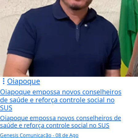
Oiapoque
Oiapoque empossa novos conselheiros
de saúde e reforça controle social no
SUS
Oiapoque empossa novos conselheiros de
saúde e reforça controle social no SUS
Genesis Comunicação
- 08 de Ago