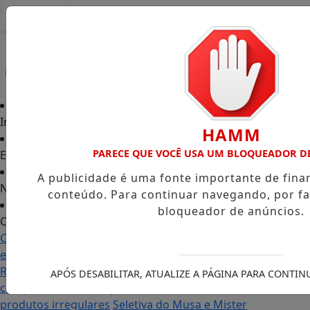
Entrar
Início
HAMM
PARECE QUE VOCÊ USA UM BLOQUEADOR D
Edições
A publicidade é uma fonte importante de fin
Notícias
conteúdo. Para continuar navegando, por fa
bloqueador de anúncios.
Contato
Carol Monteiro: trajetória política ganha destaque
em Porto Grande com atuação voltada ao município
Receita Federal anuncia mudanças no programa de
APÓS DESABILITAR, ATUALIZE A PÁGINA PARA CONTI
compras no exterior para evitar entrada de
produtos irregulares
Seletiva do Musa e Mister