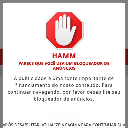
Entrar
HAMM
MENU
PARECE QUE VOCÊ USA UM BLOQUEADOR DE
ANÚNCIOS
HA DESTAQUE EM PORTO GRANDE COM ATUAÇÃO VOLTADA AO 
A publicidade é uma fonte importante de
financiamento do nosso conteúdo. Para
continuar navegando, por favor desabilite seu
NOTÍCIAS/JUSTIÇA FEDERAL
bloqueador de anúncios.
STF condena Eduardo
Bolsonaro a inelegibilidade e
a 4 anos de prisão
APÓS DESABILITAR, ATUALIZE A PÁGINA PARA CONTINUAR SUA