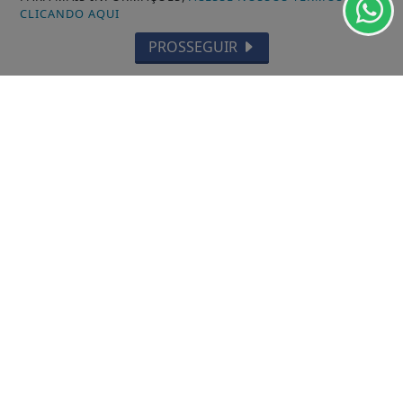
CLICANDO AQUI
SANTANA
PROSSEGUIR
LARANJAL DO JARI
OIAPOQUE
MAZAGÃO
PORTO GRANDE
TARTARUGALZINHO
PEDRA BRANCA DO AMAPARI
VITÓRIA DO JARI
CALÇOENE
AMAPÁ
FERREIRA GOMES