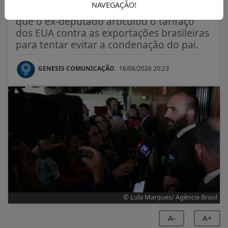
NAVEGAÇÃO!
Colegiado entendeu que há provas de
que o ex-deputado articulou o tarifaço
dos EUA contra as exportações brasileiras
para tentar evitar a condenação do pai.
GENESIS COMUNICAÇÃO
16/06/2026 20:23
© Lula Marques/ Agência Brasil
A-
A+