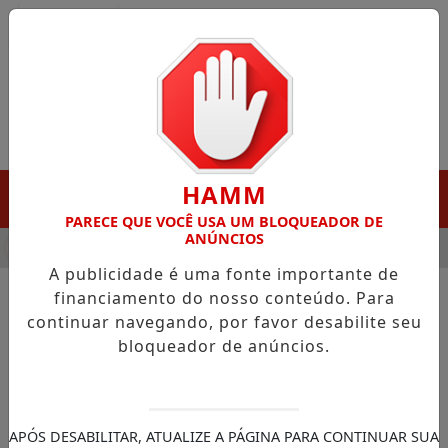
Entrar
HAMM
MENU
PARECE QUE VOCÊ USA UM BLOQUEADOR DE
ANÚNCIOS
A DESTAQUE EM PORTO GRANDE COM ATUAÇÃO VOLTADA AO M
A publicidade é uma fonte importante de
financiamento do nosso conteúdo. Para
continuar navegando, por favor desabilite seu
NOTÍCIAS/CÂMARA DOS DEPUTADOS
bloqueador de anúncios.
Setor elétrico admite que
consumidores arcam com
mais de R$ 7 bilhões por
APÓS DESABILITAR, ATUALIZE A PÁGINA PARA CONTINUAR SUA