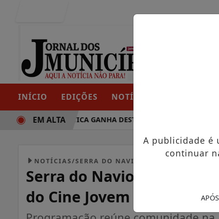
Entrar
INÍCIO
EDIÇÕES
NOTÍCIAS
CONTATO
EM ALTA
 TRAJETÓRIA POLÍTICA GANHA DESTAQUE EM PORTO GRANDE
A publicidade é
continuar n
NOTÍCIAS/SERRA DO NAVIO
Serra do Navio terá telão 
do Cine Jovem
APÓS
Programação reúne comunidade na Pr