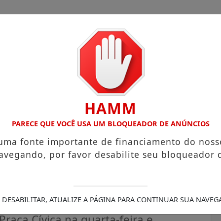
HAMM
 COM ATUAÇÃO VOLTADA AO MUNICÍPIO
RECEITA FEDERAL 
PARECE QUE VOCÊ USA UM BLOQUEADOR DE ANÚNCIOS
 uma fonte importante de financiamento do noss
avegando, por favor desabilite seu bloqueador 
para jogo do Brasil e sessão
 DESABILITAR, ATUALIZE A PÁGINA PARA CONTINUAR SUA NAVEG
aça Cívica na quarta-feira e