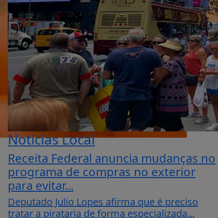
Notícias Local
Receita Federal anuncia mudanças no
programa de compras no exterior
para evitar...
Deputado Julio Lopes afirma que é preciso
tratar a pirataria de forma especializada...