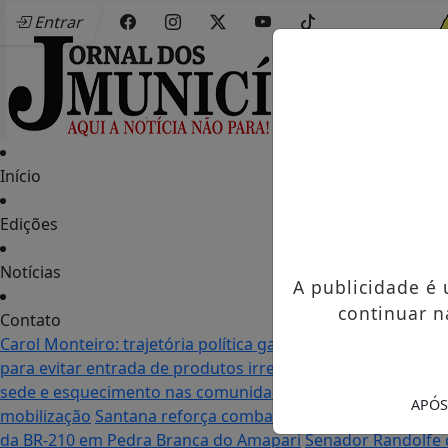
Entrar
Início
Edições
Notícias
A publicidade é
continuar n
Contato
Carol Monteiro: trajetória política ganha destaque em Po
para evitar entrada de produtos irregulares
Seletiva do Mu
sede e esquecimento nas comunidades: as duas realidade
APÓS
mobilização
Santana reforça combate à violência contra a
da BR-210 em Pedra Branca do Amapari
Senador Randolfe 