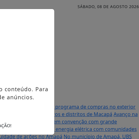
SÁBADO, 08 DE AGOSTO 2026
o conteúdo. Para
de anúncios.
al anuncia mudanças no programa de compras no exterior
urso contemplando bairros e distritos de Macapá
Avanço na
à Assembleia Legislativa em convenção com grande
AÇÃO!
ebate precariedade de energia elétrica com comunidades
nuidade de ações no Amapá
No município de Amapá, UBS