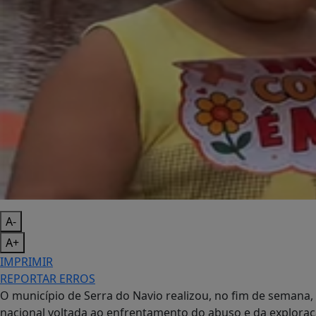
A-
A+
IMPRIMIR
REPORTAR ERROS
O município de Serra do Navio realizou, no fim de semana
nacional voltada ao enfrentamento do abuso e da exploraçã