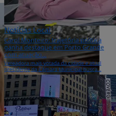
Notícias Local
Carol Monteiro: trajetória política
ganha destaque em Porto Grande
com atuação...
Vereadora mais votada da cidade e atual
presidente da Câmara Municipal busca...