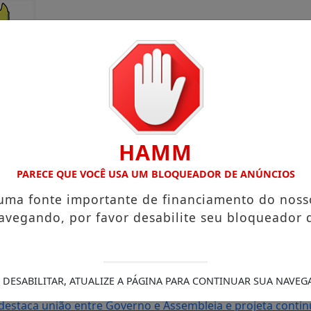
HAMM
PARECE QUE VOCÊ USA UM BLOQUEADOR DE ANÚNCIOS
 uma fonte importante de financiamento do noss
avegando, por favor desabilite seu bloqueador 
rto Grande com atuação voltada ao município
Receita Feder
sa e Mister Verão 2026 segue definindo finalistas do conc
s de Amapá
MDB oficializa candidatura de Carol Monteiro 
 DESABILITAR, ATUALIZE A PÁGINA PARA CONTINUAR SUA NAVEG
 mulher em palestra dos 20 anos da Lei Maria da Penha
MP d
destaca união entre Governo e Assembleia e projeta conti