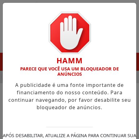
Entrar
HAMM
MENU
PARECE QUE VOCÊ USA UM BLOQUEADOR DE
ANÚNCIOS
HA DESTAQUE EM PORTO GRANDE COM ATUAÇÃO VOLTADA AO 
A publicidade é uma fonte importante de
financiamento do nosso conteúdo. Para
continuar navegando, por favor desabilite seu
NOTÍCIAS/AMAPÁ
bloqueador de anúncios.
Saúde da Mulher: Carreta
'Agora Tem Especialista' inicia
atendimentos no município
APÓS DESABILITAR, ATUALIZE A PÁGINA PARA CONTINUAR SUA