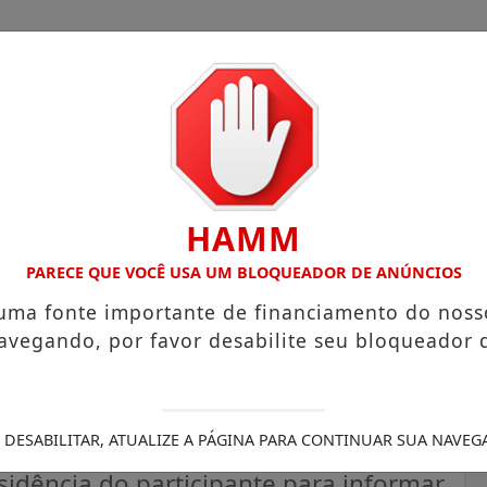
HAMM
 COM ATUAÇÃO VOLTADA AO MUNICÍPIO
RECEITA FEDERAL 
PARECE QUE VOCÊ USA UM BLOQUEADOR DE ANÚNCIOS
 uma fonte importante de financiamento do noss
avegando, por favor desabilite seu bloqueador 
 Enem 2026 já estão
 DESABILITAR, ATUALIZE A PÁGINA PARA CONTINUAR SUA NAVEG
sidência do participante para informar