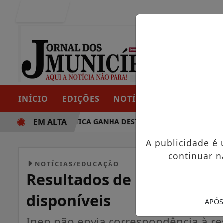
Entrar
INÍCIO
EDIÇÕES
NOTÍCIAS
CONTATO
EM ALTA
 TRAJETÓRIA POLÍTICA GANHA DESTAQUE EM PORTO GRANDE
A publicidade é
continuar n
NOTÍCIAS/EDUCAÇÃO
Resultados de recursos do
disponíveis
APÓS
Inep não envia correspondência à re