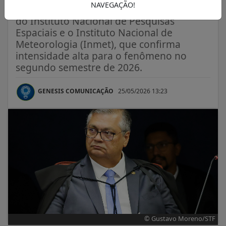
NAVEGAÇÃO!
Ministro mencionou nota técnica conjunta
do Instituto Nacional de Pesquisas
Espaciais e o Instituto Nacional de
Meteorologia (Inmet), que confirma
intensidade alta para o fenômeno no
segundo semestre de 2026.
GENESIS COMUNICAÇÃO
25/05/2026 13:23
© Gustavo Moreno/STF