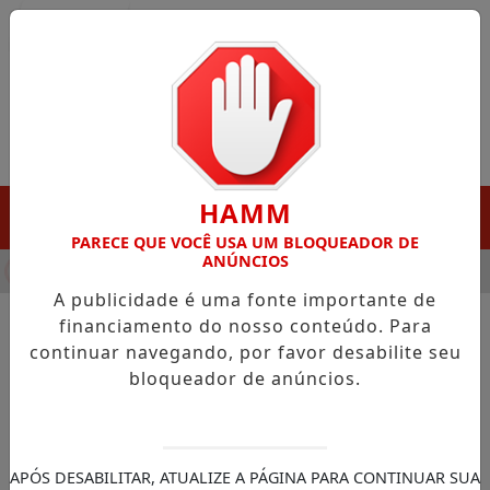
Entrar
HAMM
MENU
PARECE QUE VOCÊ USA UM BLOQUEADOR DE
ANÚNCIOS
HA DESTAQUE EM PORTO GRANDE COM ATUAÇÃO VOLTADA AO 
A publicidade é uma fonte importante de
financiamento do nosso conteúdo. Para
continuar navegando, por favor desabilite seu
NOTÍCIAS/JUSTIÇA FEDERAL
bloqueador de anúncios.
Dino dá 10 dias para governo
mostrar plano de combate a
incêndios
APÓS DESABILITAR, ATUALIZE A PÁGINA PARA CONTINUAR SUA