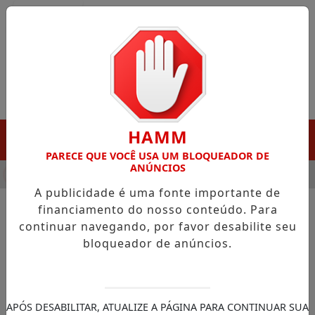
Entrar
HAMM
MENU
PARECE QUE VOCÊ USA UM BLOQUEADOR DE
ANÚNCIOS
HA DESTAQUE EM PORTO GRANDE COM ATUAÇÃO VOLTADA AO 
A publicidade é uma fonte importante de
financiamento do nosso conteúdo. Para
continuar navegando, por favor desabilite seu
NOTÍCIAS/PORTO GRANDE
bloqueador de anúncios.
Prefeitura destaca nas redes
sucesso das comemorações
do aniversário de Porto
APÓS DESABILITAR, ATUALIZE A PÁGINA PARA CONTINUAR SUA