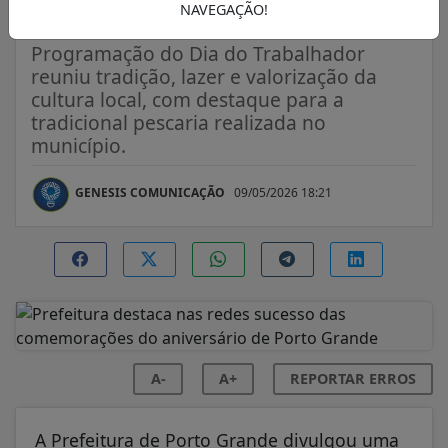
Grande
NAVEGAÇÃO!
Programação do Dia do Trabalhador
reuniu tradição, lazer e valorização da
cultura local, com destaque para a
tradicional pescaria realizada no
município.
GENESIS COMUNICAÇÃO
09/05/2026 18:21
A-
A+
REPORTAR ERROS
A Prefeitura de Porto Grande divulgou uma