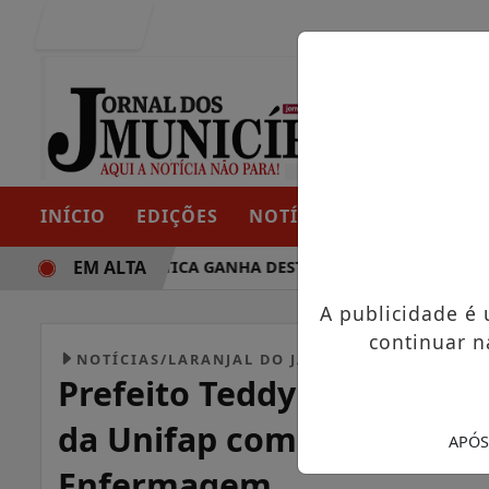
Entrar
INÍCIO
EDIÇÕES
NOTÍCIAS
CONTATO
EM ALTA
TRAJETÓRIA POLÍTICA GANHA DESTAQUE EM PORTO GRANDE 
A publicidade é
continuar n
NOTÍCIAS/LARANJAL DO JARI
Prefeito Teddy Maciel cel
da Unifap com novos curso
APÓS
Enfermagem