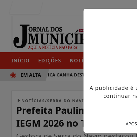
Entrar
INÍCIO
EDIÇÕES
NOTÍCIAS
CONTATO
EM ALTA
RAJETÓRIA POLÍTICA GANHA DESTAQUE EM PORTO GRANDE C
A publicidade é
continuar n
NOTÍCIAS/SERRA DO NAVIO
Prefeita Paulinha partici
IEGM 2026 no Tribunal de
APÓS
Gestora de Serra do Navio destacou