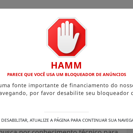
HAMM
OM ATUAÇÃO VOLTADA AO MUNICÍPIO
RECEITA FEDERAL A
PARECE QUE VOCÊ USA UM BLOQUEADOR DE ANÚNCIOS
 uma fonte importante de financiamento do noss
avegando, por favor desabilite seu bloqueador 
pa de alinhamento sobre
 Contas do Amapá
 DESABILITAR, ATUALIZE A PÁGINA PARA CONTINUAR SUA NAVEG
 busca por conhecimento técnico para