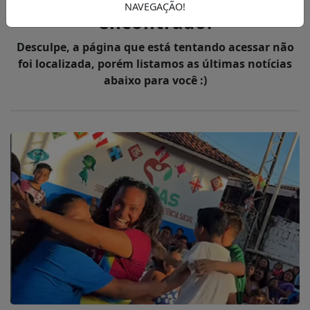
Ops, Conteúdo não
NAVEGAÇÃO!
encontrado!
Desculpe, a página que está tentando acessar não
foi localizada, porém listamos as últimas notícias
abaixo para você :)