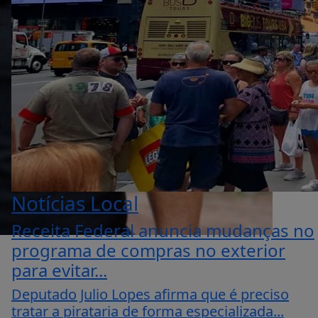
Notícias Local
Receita Federal anuncia mudanças no
programa de compras no exterior
para evitar...
Deputado Julio Lopes afirma que é preciso
tratar a pirataria de forma especializada...