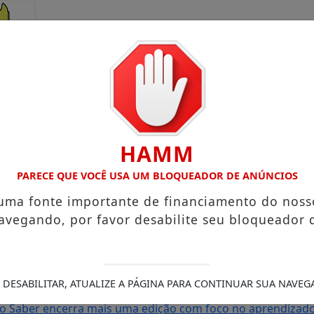
HAMM
PARECE QUE VOCÊ USA UM BLOQUEADOR DE ANÚNCIOS
 uma fonte importante de financiamento do noss
avegando, por favor desabilite seu bloqueador 
rto Grande com atuação voltada ao município
Receita Feder
sa e Mister Verão 2026 segue definindo finalistas do conc
s de Amapá
MDB oficializa candidatura de Carol Monteiro 
 DESABILITAR, ATUALIZE A PÁGINA PARA CONTINUAR SUA NAVEG
 com comunidades da BR-210 em Pedra Branca do Amapari
S
do Saber encerra mais uma edição com foco no aprendizado 