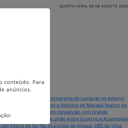
QUINTA-FEIRA, 06 DE AGOSTO 2026
o conteúdo. Para
de anúncios.
al anuncia mudanças no programa de compras no exterior
urso contemplando bairros e distritos de Macapá
Avanço na
à Assembleia Legislativa em convenção com grande
AÇÃO!
enador Randolfe destaca união entre Governo e Assembleia
em Vitória do Jari
No município de Amapá, UBS do Vista