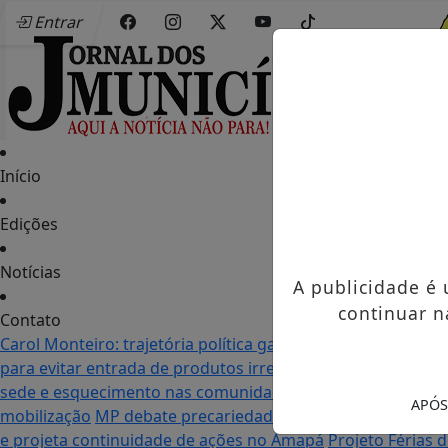
Entrar
Início
Edições
Notícias
A publicidade é
continuar n
Contato
Carol Monteiro: trajetória política ganha destaque em Po
para evitar entrada de produtos irregulares
Seletiva do Mu
sede e esquecimento nas comunidades: as duas realidade
APÓS
mobilização
MP debate precariedade de energia elétrica
e projeta continuidade de ações no Amapá
Projeto Férias 