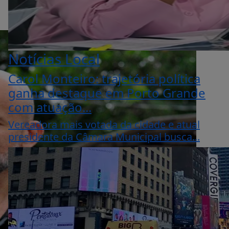
Notícias Local
Carol Monteiro: trajetória política
ganha destaque em Porto Grande
com atuação...
Vereadora mais votada da cidade e atual
presidente da Câmara Municipal busca...