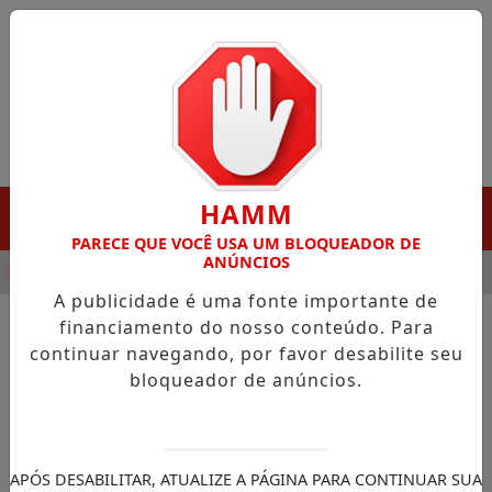
Entrar
HAMM
MENU
PARECE QUE VOCÊ USA UM BLOQUEADOR DE
ANÚNCIOS
HA DESTAQUE EM PORTO GRANDE COM ATUAÇÃO VOLTADA AO 
A publicidade é uma fonte importante de
financiamento do nosso conteúdo. Para
continuar navegando, por favor desabilite seu
NOTÍCIAS/NOTÍCIAS LOCAL
bloqueador de anúncios.
Novas conselheiras são
empossadas para fortalecer a
rede de proteção e autonomia
APÓS DESABILITAR, ATUALIZE A PÁGINA PARA CONTINUAR SUA