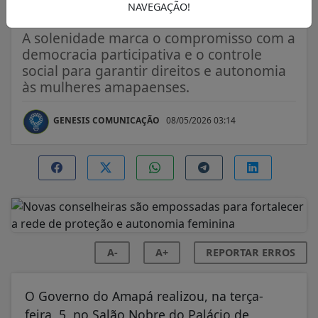
feminina
NAVEGAÇÃO!
A solenidade marca o compromisso com a
democracia participativa e o controle
social para garantir direitos e autonomia
às mulheres amapaenses.
GENESIS COMUNICAÇÃO
08/05/2026 03:14
A-
A+
REPORTAR ERROS
O Governo do Amapá realizou, na terça-
feira, 5, no Salão Nobre do Palácio de