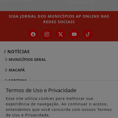
SIGA
JORNAL DOS MUNICÍPIOS AP ONLINE
NAS
REDES SOCIAIS
/ NOTÍCIAS
MUNICÍPIOS GERAL
MACAPÁ
SANTANA
Termos de Uso e Privacidade
LARANJAL DO JARI
Esse site utiliza cookies para melhorar sua
OIAPOQUE
experiência de navegação. Ao continuar o acesso,
entendemos que você concorda com nossos Termos
MAZAGÃO
de Uso e Privacidade.