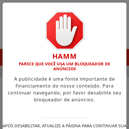
Entrar
HAMM
MENU
PARECE QUE VOCÊ USA UM BLOQUEADOR DE
ANÚNCIOS
NHA DESTAQUE EM PORTO GRANDE COM ATUAÇÃO VOLTADA AO
A publicidade é uma fonte importante de
financiamento do nosso conteúdo. Para
continuar navegando, por favor desabilite seu
NOTÍCIAS/CÂMARA DOS DEPUTADOS
bloqueador de anúncios.
Comissões discutem
aprimoramento do novo
modelo de tributação sobre o
APÓS DESABILITAR, ATUALIZE A PÁGINA PARA CONTINUAR SUA