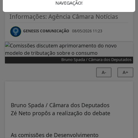
consumo
NAVEGAÇÃO!
Informações: Agência Câmara Notícias
GENESIS COMUNICAÇÃO
08/05/2026 11:23
Bruno Spada / Câmara dos Deputados
A-
A+
Bruno Spada / Câmara dos Deputados
Zé Neto propôs a realização do debate
As comissões de Desenvolvimento