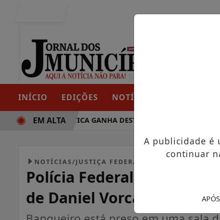
Entrar
INÍCIO
EDIÇÕES
NOTÍCIAS
CONTATO
EM ALTA
TRAJETÓRIA POLÍTICA GANHA DESTAQUE EM PORTO GRANDE 
A publicidade é
continuar n
NOTÍCIAS/JUSTIÇA FEDERAL
Polícia Federal rejeita s
de Daniel Vorcaro
APÓS
Banqueiro está preso em uma sala da