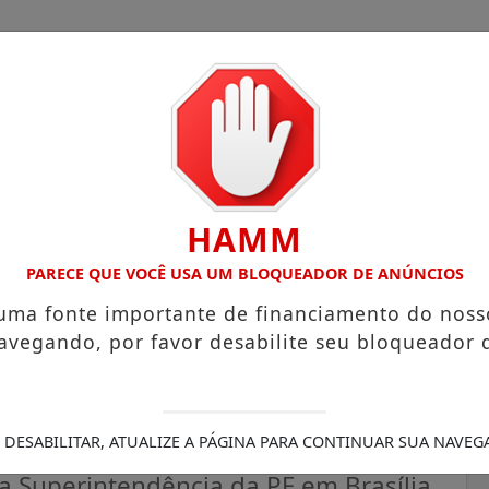
HAMM
COM ATUAÇÃO VOLTADA AO MUNICÍPIO
RECEITA FEDERAL 
PARECE QUE VOCÊ USA UM BLOQUEADOR DE ANÚNCIOS
 uma fonte importante de financiamento do noss
avegando, por favor desabilite seu bloqueador 
egunda proposta de delação
 DESABILITAR, ATUALIZE A PÁGINA PARA CONTINUAR SUA NAVEG
 Superintendência da PF em Brasília.