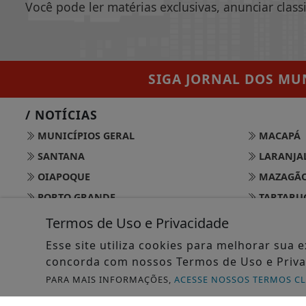
Você pode ler matérias exclusivas, anunciar class
SIGA
JORNAL DOS MUN
/ NOTÍCIAS
MUNICÍPIOS GERAL
MACAPÁ
SANTANA
LARANJAL
OIAPOQUE
MAZAGÃ
PORTO GRANDE
TARTARU
PEDRA BRANCA DO AMAPARI
VITÓRIA 
Termos de Uso e Privacidade
CALÇOENE
AMAPÁ
Esse site utiliza cookies para melhorar sua
FERREIRA GOMES
CUTIAS
concorda com nossos Termos de Uso e Priva
ITAUBAL
SERRA DO
PARA MAIS INFORMAÇÕES,
ACESSE NOSSOS TERMOS C
PRACUUBA