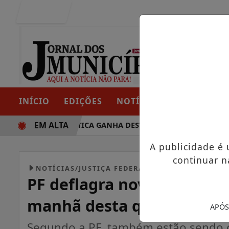
Entrar
INÍCIO
EDIÇÕES
NOTÍCIAS
CONTATO
EM ALTA
TRAJETÓRIA POLÍTICA GANHA DESTAQUE EM PORTO GRANDE
A publicidade é
continuar n
NOTÍCIAS/JUSTIÇA FEDERAL
PF deflagra nova fase da
manhã desta quinta
APÓS
Segundo a PF, também estão sendo 