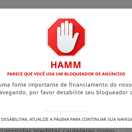
HAMM
 COM ATUAÇÃO VOLTADA AO MUNICÍPIO
RECEITA FEDERAL 
PARECE QUE VOCÊ USA UM BLOQUEADOR DE ANÚNCIOS
 uma fonte importante de financiamento do noss
avegando, por favor desabilite seu bloqueador 
 Operação Compliance na
 DESABILITAR, ATUALIZE A PÁGINA PARA CONTINUAR SUA NAVEG
cumpridas medidas cautelares como