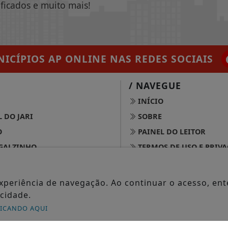
ificados e muito mais!
ICÍPIOS AP ONLINE
NAS REDES SOCIAIS
/ NAVEGUE
INÍCIO
 DO JARI
SOBRE
O
PAINEL DO LEITOR
GALZINHO
TERMOS DE USO E PRIV
DO JARI
FAQ
CONTATO
 experiência de navegação. Ao continuar o acesso, e
cidade.
 NAVIO
LICANDO AQUI