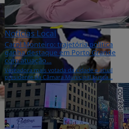
Notícias Local
Carol Monteiro: trajetória política
ganha destaque em Porto Grande
com atuação...
Vereadora mais votada da cidade e atual
presidente da Câmara Municipal busca...