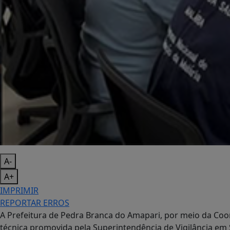
A-
A+
IMPRIMIR
REPORTAR ERROS
A Prefeitura de Pedra Branca do Amapari, por meio da Coo
técnica promovida pela Superintendência de Vigilância em