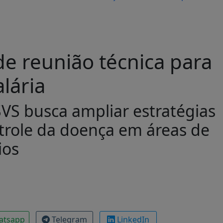
de reunião técnica para
lária
SVS busca ampliar estratégias
ntrole da doença em áreas de
ios
atsapp
Telegram
LinkedIn