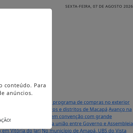
SEXTA-FEIRA, 07 DE AGOSTO 2026
o conteúdo. Para
de anúncios.
al anuncia mudanças no programa de compras no exterior
urso contemplando bairros e distritos de Macapá
Avanço na
à Assembleia Legislativa em convenção com grande
AÇÃO!
enador Randolfe destaca união entre Governo e Assembleia
em Vitória do Jari
No município de Amapá, UBS do Vista