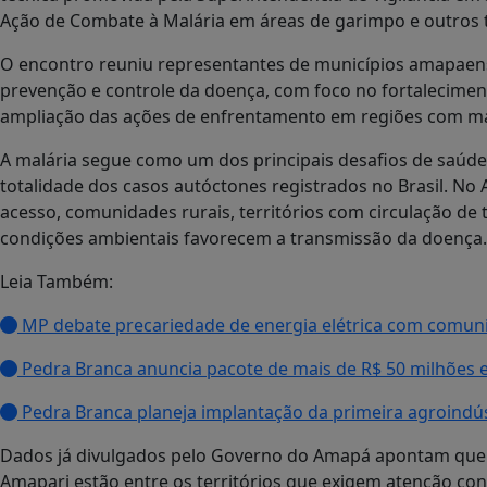
Ação de Combate à Malária em áreas de garimpo e outros te
O encontro reuniu representantes de municípios amapaens
prevenção e controle da doença, com foco no fortalecimen
ampliação das ações de enfrentamento em regiões com mai
A malária segue como um dos principais desafios de saúde
totalidade dos casos autóctones registrados no Brasil. No 
acesso, comunidades rurais, territórios com circulação de
condições ambientais favorecem a transmissão da doença.
Leia Também:
MP debate precariedade de energia elétrica com comun
Pedra Branca anuncia pacote de mais de R$ 50 milhões 
Pedra Branca planeja implantação da primeira agroindús
Dados já divulgados pelo Governo do Amapá apontam que
Amapari estão entre os territórios que exigem atenção con