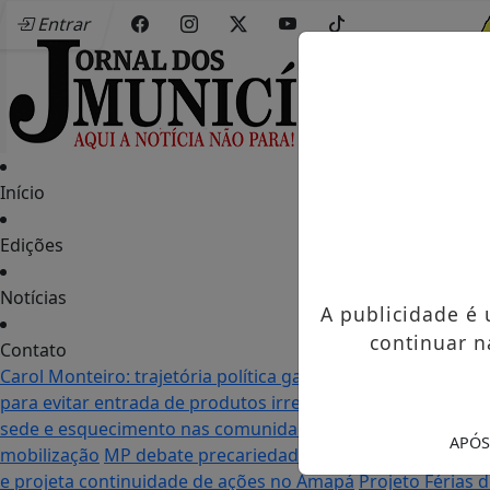
Entrar
Início
Edições
Notícias
A publicidade é
continuar n
Contato
Carol Monteiro: trajetória política ganha destaque em Po
para evitar entrada de produtos irregulares
Seletiva do Mu
sede e esquecimento nas comunidades: as duas realidade
APÓS
mobilização
MP debate precariedade de energia elétrica
e projeta continuidade de ações no Amapá
Projeto Férias 