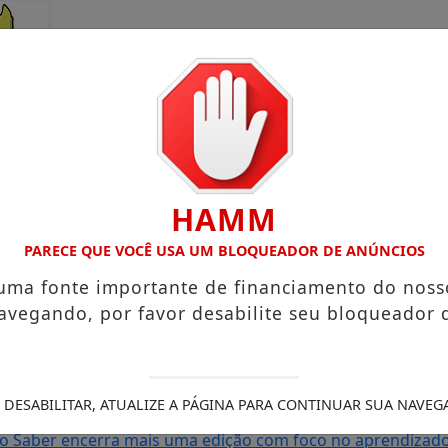
HAMM
PARECE QUE VOCÊ USA UM BLOQUEADOR DE ANÚNCIOS
 uma fonte importante de financiamento do noss
avegando, por favor desabilite seu bloqueador 
rto Grande com atuação voltada ao município
Receita Feder
sa e Mister Verão 2026 segue definindo finalistas do conc
s de Amapá
MDB oficializa candidatura de Carol Monteiro 
 DESABILITAR, ATUALIZE A PÁGINA PARA CONTINUAR SUA NAVEG
 com comunidades da BR-210 em Pedra Branca do Amapari
S
do Saber encerra mais uma edição com foco no aprendizado 