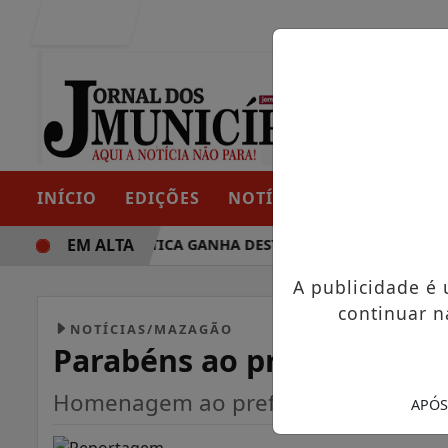
Entrar
INÍCIO
EDIÇÕES
NOTÍCIAS
CONTATO
EM ALTA
 TRAJETÓRIA POLÍTICA GANHA DESTAQUE EM PORTO GRANDE
A publicidade é
continuar n
NOTÍCIAS/MAZAGÃO
Parabéns ao prefeito de 
Homenagem ao prefeito atuante da t
APÓS