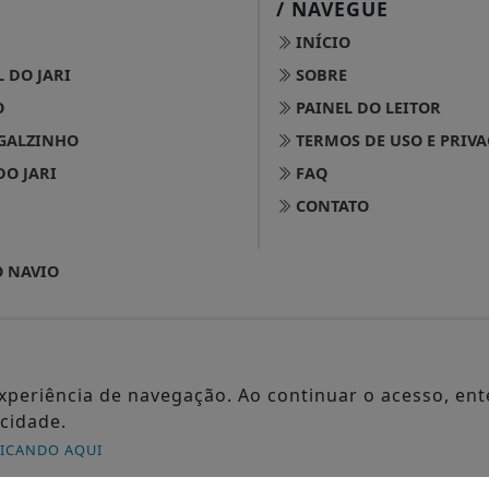
/ NAVEGUE
INÍCIO
 DO JARI
SOBRE
O
PAINEL DO LEITOR
GALZINHO
TERMOS DE USO E PRIV
DO JARI
FAQ
CONTATO
 NAVIO
2025 JORNAL DOS MUNICÍPIOS - TODOS OS DIREITOS RESERVA
 experiência de navegação. Ao continuar o acesso, e
cidade.
LICANDO AQUI