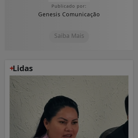
Publicado por:
Genesis Comunicação
Saiba Mais
+
Lidas