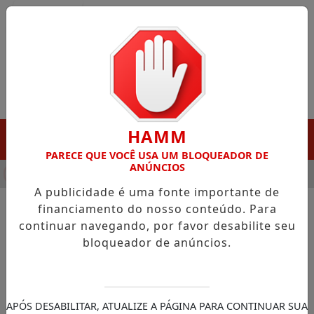
Entrar
HAMM
MENU
PARECE QUE VOCÊ USA UM BLOQUEADOR DE
ANÚNCIOS
HA DESTAQUE EM PORTO GRANDE COM ATUAÇÃO VOLTADA AO 
A publicidade é uma fonte importante de
financiamento do nosso conteúdo. Para
continuar navegando, por favor desabilite seu
NOTÍCIAS/OIAPOQUE
bloqueador de anúncios.
Blitz Educativa reforça
campanha Faça Bonito e rede
de proteção em Oiapoque
APÓS DESABILITAR, ATUALIZE A PÁGINA PARA CONTINUAR SUA