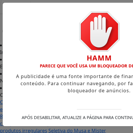
Entrar
Início
HAMM
PARECE QUE VOCÊ USA UM BLOQUEADOR D
Edições
A publicidade é uma fonte importante de fin
Notícias
conteúdo. Para continuar navegando, por fa
bloqueador de anúncios.
Contato
Carol Monteiro: trajetória política ganha destaque
em Porto Grande com atuação voltada ao município
Receita Federal anuncia mudanças no programa de
APÓS DESABILITAR, ATUALIZE A PÁGINA PARA CONTI
compras no exterior para evitar entrada de
produtos irregulares
Seletiva do Musa e Mister