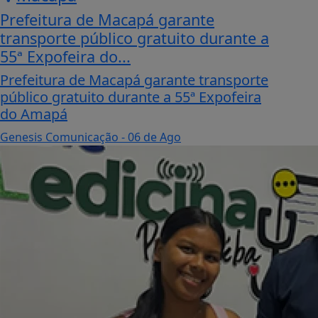
Prefeitura de Macapá garante
transporte público gratuito durante a
55ª Expofeira do...
Prefeitura de Macapá garante transporte
público gratuito durante a 55ª Expofeira
do Amapá
Genesis Comunicação
- 06 de Ago