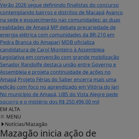
Verão 2026 segue definindo finalistas do concurso
contemplando bairros e distritos de Macapá
Avanço
na sede e esquecimento nas comunidades: as duas
realidades de Amapá
MP debate precariedade de
energia elétrica com comunidades da BR-210 em
Pedra Branca do Amapari
MDB oficializa
candidatura de Carol Monteiro à Assembleia
Legislativa em convenção com grande mobilização
Senador Randolfe destaca união entre Governo e
Assembleia e projeta continuidade de ações no
Amapá
Projeto Férias do Saber encerra mais uma
edição com foco no aprendizado em Vitória do Jari
No município de Amapá, UBS do Vista Alegre pede
socorro e o mistério dos R$ 250.496,00 mil
EM ALTA
MENU
Notícias/Mazagão
Mazagão inicia ação de