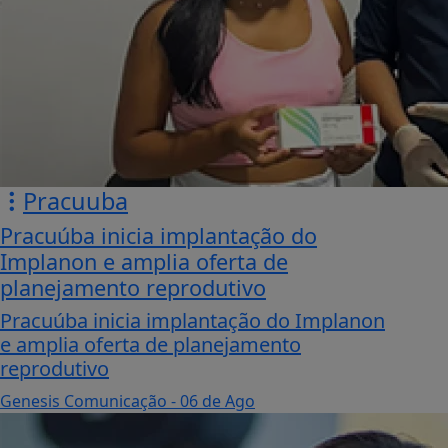
Pracuuba
Pracuúba inicia implantação do
Implanon e amplia oferta de
planejamento reprodutivo
Pracuúba inicia implantação do Implanon
e amplia oferta de planejamento
reprodutivo
Genesis Comunicação
- 06 de Ago