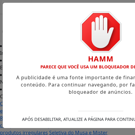
Entrar
Início
HAMM
PARECE QUE VOCÊ USA UM BLOQUEADOR D
Edições
A publicidade é uma fonte importante de fin
Notícias
conteúdo. Para continuar navegando, por fa
bloqueador de anúncios.
Contato
Carol Monteiro: trajetória política ganha destaque
em Porto Grande com atuação voltada ao município
Receita Federal anuncia mudanças no programa de
APÓS DESABILITAR, ATUALIZE A PÁGINA PARA CONTI
compras no exterior para evitar entrada de
produtos irregulares
Seletiva do Musa e Mister