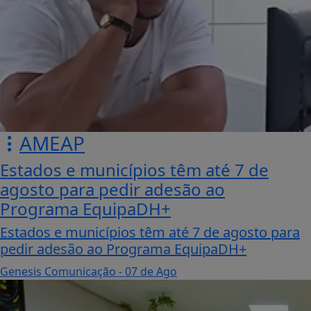
AMEAP
Estados e municípios têm até 7 de
agosto para pedir adesão ao
Programa EquipaDH+
Estados e municípios têm até 7 de agosto para
pedir adesão ao Programa EquipaDH+
Genesis Comunicação
- 07 de Ago