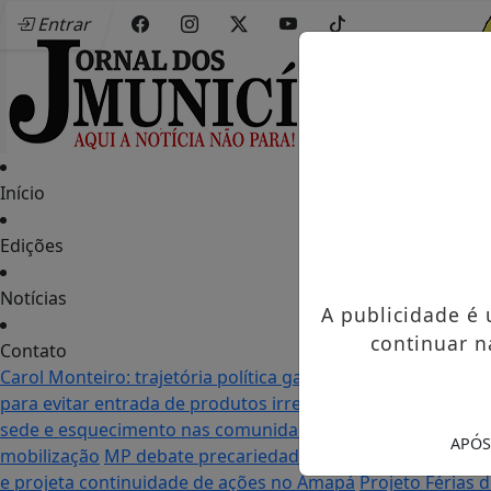
Entrar
Início
Edições
Notícias
A publicidade é
continuar n
Contato
Carol Monteiro: trajetória política ganha destaque em Po
para evitar entrada de produtos irregulares
Seletiva do Mu
sede e esquecimento nas comunidades: as duas realidade
APÓS
mobilização
MP debate precariedade de energia elétrica
e projeta continuidade de ações no Amapá
Projeto Férias 