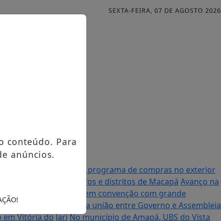
SEXTA-FEIRA, 07 DE AGOSTO 2026
o conteúdo. Para
de anúncios.
al anuncia mudanças no programa de compras no exterior
urso contemplando bairros e distritos de Macapá
Avanço na
à Assembleia Legislativa em convenção com grande
AÇÃO!
enador Randolfe destaca união entre Governo e Assembleia
em Vitória do Jari
No município de Amapá, UBS do Vista