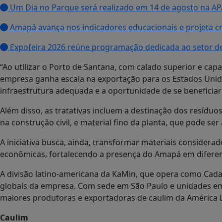
Um Dia no Parque será realizado em 14 de agosto na AP
Amapá avança nos indicadores educacionais e projeta c
Expofeira 2026 reúne programação dedicada ao setor d
“Ao utilizar o Porto de Santana, com calado superior e capa
empresa ganha escala na exportação para os Estados Unido
infraestrutura adequada e a oportunidade de se beneficiar 
Além disso, as tratativas incluem a destinação dos resíduo
na construção civil, e material fino da planta, que pode ser
A iniciativa busca, ainda, transformar materiais consider
econômicas, fortalecendo a presença do Amapá em difere
A divisão latino-americana da KaMin, que opera como Ca
globais da empresa. Com sede em São Paulo e unidades e
maiores produtoras e exportadoras de caulim da América L
Caulim