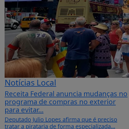
Notícias Local
Receita Federal anuncia mudanças no
programa de compras no exterior
para evitar...
Deputado Julio Lopes afirma que é preciso
tratar a pirataria de forma especializada...