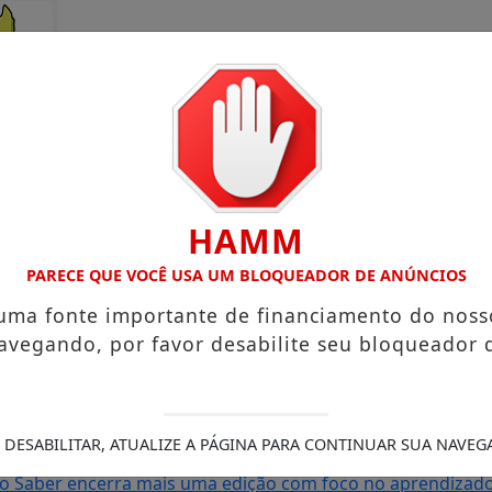
HAMM
PARECE QUE VOCÊ USA UM BLOQUEADOR DE ANÚNCIOS
 uma fonte importante de financiamento do noss
avegando, por favor desabilite seu bloqueador 
rto Grande com atuação voltada ao município
Receita Feder
sa e Mister Verão 2026 segue definindo finalistas do conc
s de Amapá
MDB oficializa candidatura de Carol Monteiro 
 DESABILITAR, ATUALIZE A PÁGINA PARA CONTINUAR SUA NAVEG
 com comunidades da BR-210 em Pedra Branca do Amapari
S
do Saber encerra mais uma edição com foco no aprendizado 