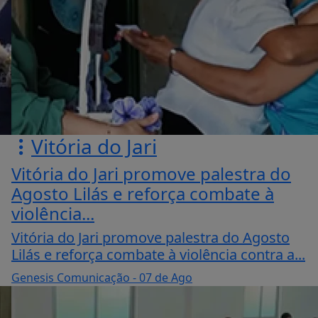
Vitória do Jari
Vitória do Jari promove palestra do
Agosto Lilás e reforça combate à
violência...
Vitória do Jari promove palestra do Agosto
Lilás e reforça combate à violência contra a...
Genesis Comunicação
- 07 de Ago