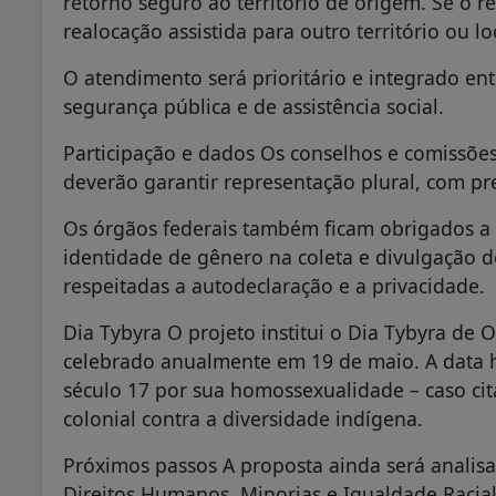
retorno seguro ao território de origem. Se o r
realocação assistida para outro território ou lo
O atendimento será prioritário e integrado ent
segurança pública e de assistência social.
Participação e dados Os conselhos e comissões
deverão garantir representação plural, com pr
Os órgãos federais também ficam obrigados a i
identidade de gênero na coleta e divulgação d
respeitadas a autodeclaração e a privacidade.
Dia Tybyra O projeto institui o Dia Tybyra de
celebrado anualmente em 19 de maio. A data 
século 17 por sua homossexualidade – caso ci
colonial contra a diversidade indígena.
Próximos passos A proposta ainda será analisa
Direitos Humanos, Minorias e Igualdade Racial