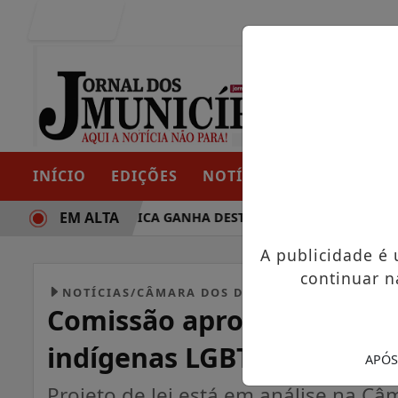
Entrar
INÍCIO
EDIÇÕES
NOTÍCIAS
CONTATO
EM ALTA
RAJETÓRIA POLÍTICA GANHA DESTAQUE EM PORTO GRANDE C
A publicidade é
continuar n
NOTÍCIAS/CÂMARA DOS DEPUTADOS
Comissão aprova garantia 
indígenas LGBTIA+ no Bras
APÓS
Projeto de lei está em análise na C