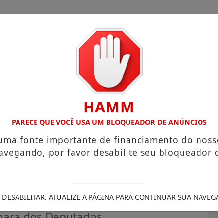
HAMM
OM ATUAÇÃO VOLTADA AO MUNICÍPIO
RECEITA FEDERAL A
PARECE QUE VOCÊ USA UM BLOQUEADOR DE ANÚNCIOS
 uma fonte importante de financiamento do noss
avegando, por favor desabilite seu bloqueador 
de direitos e proteção a
il
 DESABILITAR, ATUALIZE A PÁGINA PARA CONTINUAR SUA NAVEG
âmara dos Deputados