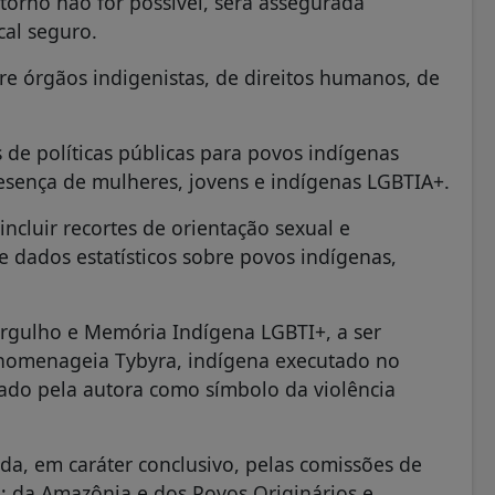
etorno não for possível, será assegurada
cal seguro.
re órgãos indigenistas, de direitos humanos, de
 de políticas públicas para povos indígenas
esença de mulheres, jovens e indígenas LGBTIA+.
ncluir recortes de orientação sexual e
e dados estatísticos sobre povos indígenas,
 Orgulho e Memória Indígena LGBTI+, a ser
homenageia Tybyra, indígena executado no
tado pela autora como símbolo da violência
da, em caráter conclusivo, pelas comissões de
; da Amazônia e dos Povos Originários e