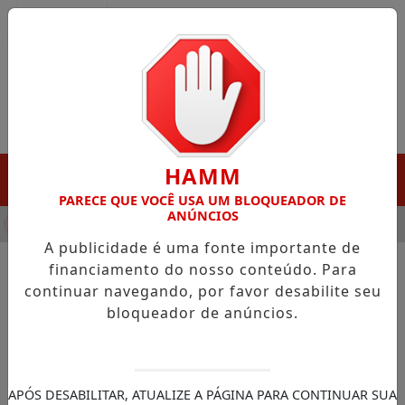
Entrar
HAMM
MENU
PARECE QUE VOCÊ USA UM BLOQUEADOR DE
ANÚNCIOS
HA DESTAQUE EM PORTO GRANDE COM ATUAÇÃO VOLTADA AO 
A publicidade é uma fonte importante de
financiamento do nosso conteúdo. Para
continuar navegando, por favor desabilite seu
NOTÍCIAS/GOVERNO DO AMAPÁ
bloqueador de anúncios.
Pavimentação no bairro
Fazendinha entra em fase
final; obra garante mais
APÓS DESABILITAR, ATUALIZE A PÁGINA PARA CONTINUAR SUA