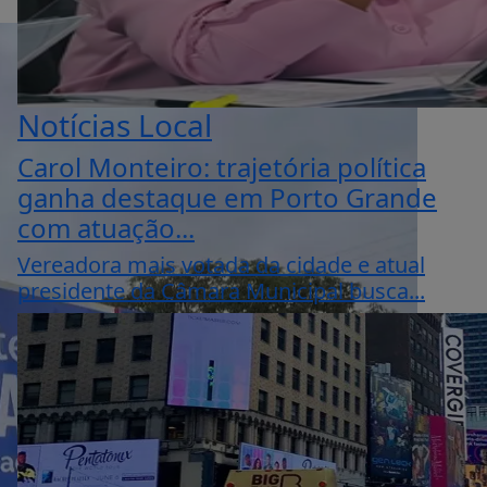
Notícias Local
Carol Monteiro: trajetória política
ganha destaque em Porto Grande
com atuação...
Vereadora mais votada da cidade e atual
presidente da Câmara Municipal busca...