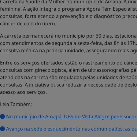
Carreta da Saúde da Mulher no município de Amapá. A unid
feminina. A ação integra o programa Agora Tem Especialis
consultas, fortalecendo a prevenção e o diagnóstico prec
câncer de colo do útero.
A carreta permanecerá no município por 30 dias, estaciona
com atendimentos de segunda a sexta-feira, das 8h às 17h
consulta médica na própria unidade, assegurando mais agi
Entre os serviços ofertados estão o rastreamento do cânc
consultas com ginecologista, além de ultrassonografias pél
atendidas na carreta são reguladas pelas unidades de saú
consultas. A iniciativa busca reduzir a necessidade de des
acesso aos serviços.
Leia Também:
No município de Amapá, UBS do Vista Alegre pede socorr
Avanço na sede e esquecimento nas comunidades: as du