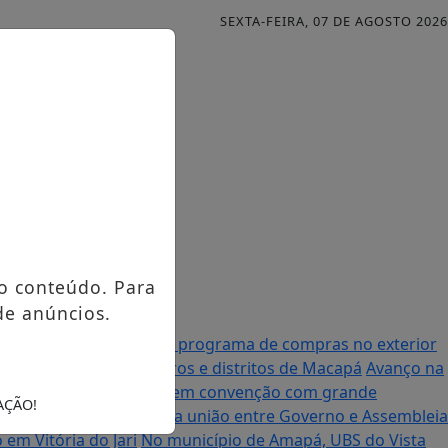
SEXTA-FEIRA, 07 DE AGOSTO 2026
o conteúdo. Para
de anúncios.
al anuncia mudanças no programa de compras no exterior
urso contemplando bairros e distritos de Macapá
Avanço na
à Assembleia Legislativa em convenção com grande
AÇÃO!
enador Randolfe destaca união entre Governo e Assembleia
em Vitória do Jari
No município de Amapá, UBS do Vista