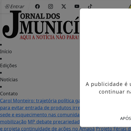
Entrar
Início
Edições
Notícias
A publicidade é
continuar n
Contato
Carol Monteiro: trajetória política ganha destaque em Po
para evitar entrada de produtos irregulares
Seletiva do Mu
sede e esquecimento nas comunidades: as duas realidade
APÓS
mobilização
MP debate precariedade de energia elétrica
e projeta continuidade de ações no Amapá
Projeto Férias 