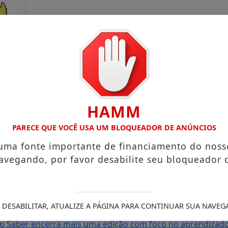
HAMM
PARECE QUE VOCÊ USA UM BLOQUEADOR DE ANÚNCIOS
 uma fonte importante de financiamento do noss
avegando, por favor desabilite seu bloqueador 
rto Grande com atuação voltada ao município
Receita Feder
sa e Mister Verão 2026 segue definindo finalistas do conc
s de Amapá
MDB oficializa candidatura de Carol Monteiro 
 DESABILITAR, ATUALIZE A PÁGINA PARA CONTINUAR SUA NAVEG
 com comunidades da BR-210 em Pedra Branca do Amapari
S
do Saber encerra mais uma edição com foco no aprendizado 