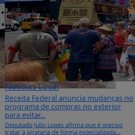
Notícias Local
Receita Federal anuncia mudanças no
programa de compras no exterior
para evitar...
Deputado Julio Lopes afirma que é preciso
tratar a pirataria de forma especializada...