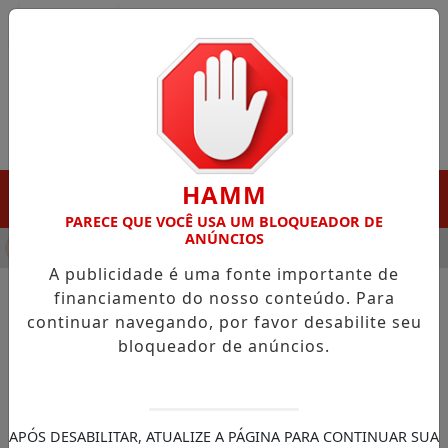
Entrar
HAMM
MENU
PARECE QUE VOCÊ USA UM BLOQUEADOR DE
ANÚNCIOS
HA DESTAQUE EM PORTO GRANDE COM ATUAÇÃO VOLTADA AO 
A publicidade é uma fonte importante de
financiamento do nosso conteúdo. Para
continuar navegando, por favor desabilite seu
NOTÍCIAS/EDUCAÇÃO
bloqueador de anúncios.
Fies: convocação para vagas
remanescentes termina na
sexta-feira
APÓS DESABILITAR, ATUALIZE A PÁGINA PARA CONTINUAR SUA