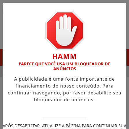
Entrar
HAMM
MENU
PARECE QUE VOCÊ USA UM BLOQUEADOR DE
ANÚNCIOS
A DESTAQUE EM PORTO GRANDE COM ATUAÇÃO VOLTADA AO M
A publicidade é uma fonte importante de
financiamento do nosso conteúdo. Para
continuar navegando, por favor desabilite seu
NOTÍCIAS/GOVERNO DO AMAPÁ
bloqueador de anúncios.
Da paralisação a mil
empregos gerados: como o
Governo do Amapá trabalha
APÓS DESABILITAR, ATUALIZE A PÁGINA PARA CONTINUAR SUA