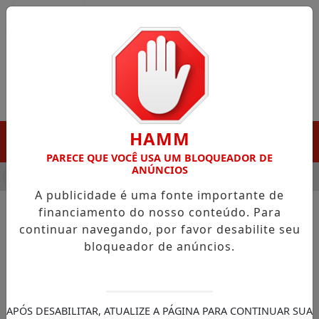
Entrar
HAMM
MENU
PARECE QUE VOCÊ USA UM BLOQUEADOR DE
ANÚNCIOS
A DESTAQUE EM PORTO GRANDE COM ATUAÇÃO VOLTADA AO M
A publicidade é uma fonte importante de
financiamento do nosso conteúdo. Para
continuar navegando, por favor desabilite seu
NOTÍCIAS/GOVERNO DO AMAPÁ
bloqueador de anúncios.
Translado de aeronave
resgatou passado da Avenida
FAB como primeira pista de
APÓS DESABILITAR, ATUALIZE A PÁGINA PARA CONTINUAR SUA