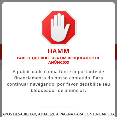
Entrar
HAMM
MENU
PARECE QUE VOCÊ USA UM BLOQUEADOR DE
ANÚNCIOS
NHA DESTAQUE EM PORTO GRANDE COM ATUAÇÃO VOLTADA AO
A publicidade é uma fonte importante de
financiamento do nosso conteúdo. Para
continuar navegando, por favor desabilite seu
NOTÍCIAS/NOTÍCIAS NACIONAL
bloqueador de anúncios.
Concurso especial da Mega 30
anos: sorteio será domingo,
às 11h
APÓS DESABILITAR, ATUALIZE A PÁGINA PARA CONTINUAR SUA