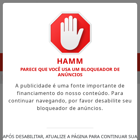
Entrar
HAMM
MENU
PARECE QUE VOCÊ USA UM BLOQUEADOR DE
ANÚNCIOS
NHA DESTAQUE EM PORTO GRANDE COM ATUAÇÃO VOLTADA AO
A publicidade é uma fonte importante de
financiamento do nosso conteúdo. Para
continuar navegando, por favor desabilite seu
NOTÍCIAS/JUSTIÇA FEDERAL
bloqueador de anúncios.
Conselho da Justiça Federal
libera R$ 2 bilhões em
pagamentos do INSS
APÓS DESABILITAR, ATUALIZE A PÁGINA PARA CONTINUAR SUA