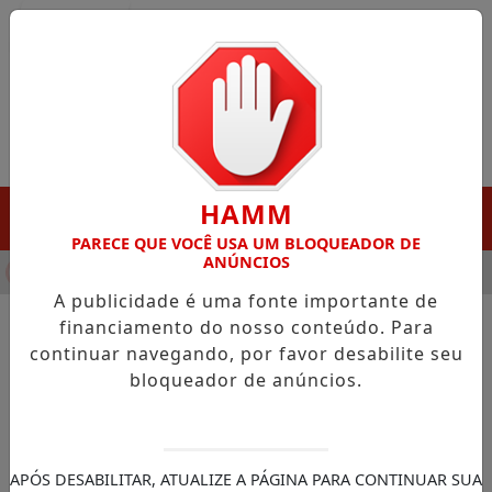
Entrar
HAMM
MENU
PARECE QUE VOCÊ USA UM BLOQUEADOR DE
ANÚNCIOS
NHA DESTAQUE EM PORTO GRANDE COM ATUAÇÃO VOLTADA AO
A publicidade é uma fonte importante de
financiamento do nosso conteúdo. Para
continuar navegando, por favor desabilite seu
NOTÍCIAS/CÂMARA DOS DEPUTADOS
bloqueador de anúncios.
Comissão aprova proposta de
internet obrigatória em voos
com envio gratuito de
APÓS DESABILITAR, ATUALIZE A PÁGINA PARA CONTINUAR SUA