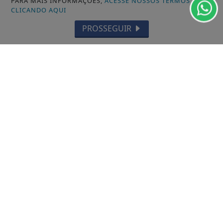
PARA MAIS INFORMAÇÕES,
ACESSE NOSSOS TERMOS
CLICANDO AQUI
PROSSEGUIR
/ NOTÍCIAS
MUNICÍPIOS GERAL
MACAPÁ
SANTANA
LARANJAL DO JARI
OIAPOQUE
MAZAGÃO
PORTO GRANDE
TARTARUGALZINHO
PEDRA BRANCA DO AMAPARI