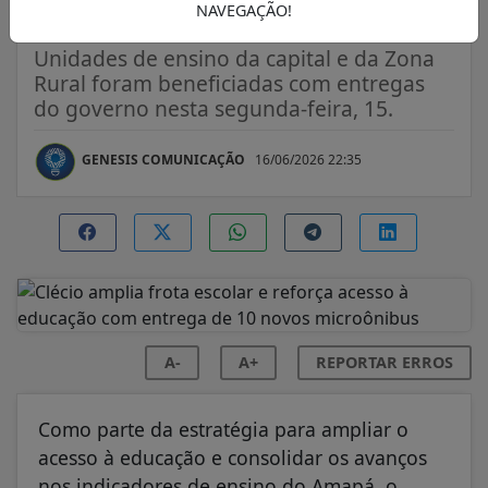
microônibus
NAVEGAÇÃO!
Unidades de ensino da capital e da Zona
Rural foram beneficiadas com entregas
do governo nesta segunda-feira, 15.
GENESIS COMUNICAÇÃO
16/06/2026 22:35
A-
A+
REPORTAR ERROS
Como parte da estratégia para ampliar o
acesso à educação e consolidar os avanços
nos indicadores de ensino do Amapá, o