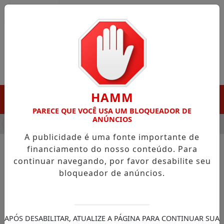
Entrar
HAMM
MENU
PARECE QUE VOCÊ USA UM BLOQUEADOR DE
ANÚNCIOS
A DESTAQUE EM PORTO GRANDE COM ATUAÇÃO VOLTADA AO M
A publicidade é uma fonte importante de
financiamento do nosso conteúdo. Para
continuar navegando, por favor desabilite seu
NOTÍCIAS/GOVERNO DO AMAPÁ
bloqueador de anúncios.
Clécio amplia frota escolar e
reforça acesso à educação
com entrega de 10 novos
APÓS DESABILITAR, ATUALIZE A PÁGINA PARA CONTINUAR SUA